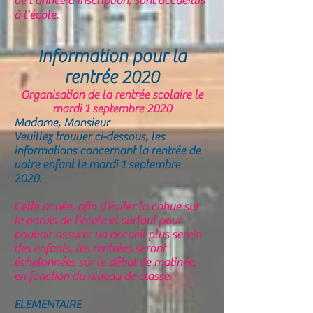
de l'année d'inscription, sont accueillis
à l'école.
Information pour la
rentrée 2020
Organisation de la rentrée scolaire le
mardi 1 septembre 2020
Madame, Monsieur
Veuillez trouver ci-dessous, les
informations concernant la rentrée de
votre enfant le mardi 1 septembre
2020.
Cette année, afin d’éviter la cohue sur
le parvis de l’école et surtout pour
pouvoir assurer un accueil plus serein
des enfants, les rentrées seront
échelonnées sur le début de matinée,
en fonction du niveau de classe.
ELEMENTAIRE