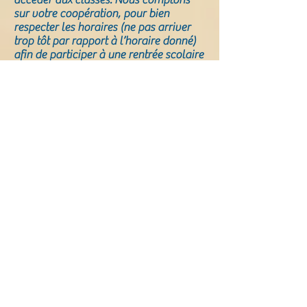
accéder aux classes. Nous comptons
sur votre coopération, pour bien
respecter les horaires (ne pas arriver
trop tôt par rapport à l’horaire donné)
afin de participer à une rentrée scolaire
réussie pour tous.
Les listes des classes seront affichées le
matin du mardi 1 septembre. En
fonction de la situation sanitaire fin
août, si des changements devaient
avoir lieu, vous en serez informés par
mail, et un affichage sera répété à la
porte de l’école.