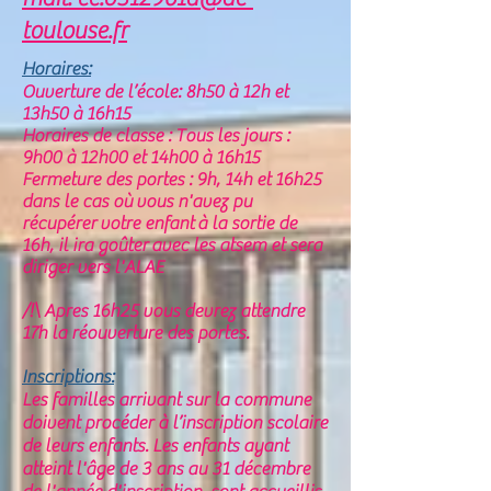
toulouse.fr
Horaires:
Ouverture de l’école: 8h50 à 12h et
13h50 à 16h15
Horaires de classe : Tous les jours :
9h00 à 12h00 et 14h00 à 16h15
Fermeture des portes : 9h, 14h et 16h25
dans le cas où vous n'avez pu
récupérer votre enfant à la sortie de
16h, il ira goûter avec les atsem et sera
diriger vers l'ALAE
/!\ Apres 16h25 vous devrez attendre
17h la réouverture des portes.
Inscriptions:
Les familles arrivant sur la commune
doivent procéder à l’inscription scolaire
de leurs enfants. Les enfants ayant
atteint l'âge de 3 ans au 31 décembre